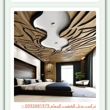
تركيب بديل الخشب الدمام 0592681975 –