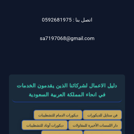
اتصل بنا : 0592681975
sa7197068@gmail.com
دليل الاعمال لشركائنا الذين يقدمون الخدمات
في انحاء المملكة العربية السعودية
فن ستايل للديكورات
ديكورات الدمام للتشطيبات
دار اللمسات الأخيرة للمقاولات
ديكورات أوتاد للتشطيبات