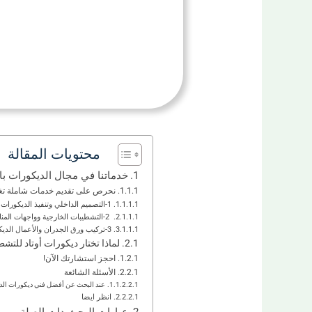
محتويات المقالة
خدماتنا في مجال الديكورات با
نحرص على تقديم خدمات شاملة تغط
1-التصميم الداخلي وتنفيذ الديكورات العصرية
2-التشطيبات الخارجية وواجهات المنازل
3-تركيب ورق الجدران والأعمال الديكورية الأخرى
لماذا تختار ديكورات أوتاد للتش
احجز استشارتك الآن!
الأسئلة الشائعة
عند البحث عن أفضل فني ديكورات الدمام
انظر ايضا
عبارات البحث دات الصلة